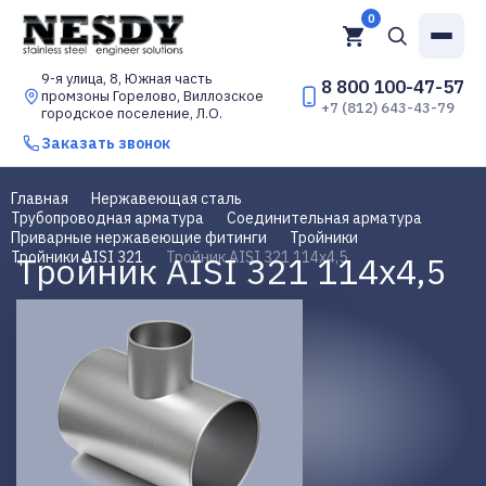
0
9-я улица, 8, Южная часть
8 800 100-47-57
промзоны Горелово, Виллозское
+7 (812) 643-43-79
городское поселение, Л.О.
Заказать звонок
Главная
Нержавеющая сталь
Трубопроводная арматура
Соединительная арматура
Приварные нержавеющие фитинги
Тройники
Тройники AISI 321
Тройник AISI 321 114х4,5
Тройник AISI 321 114х4,5