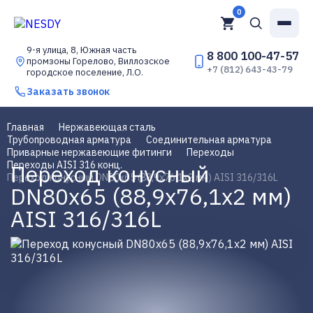
0
9-я улица, 8, Южная часть
8 800 100-47-57
промзоны Горелово, Виллозское
+7 (812) 643-43-79
городское поселение, Л.О.
Заказать звонок
Главная
Нержавеющая сталь
Трубопроводная арматура
Соединительная арматура
Приварные нержавеющие фитинги
Переходы
Переходы AISI 316 конц.
Переход конусный
Переход конусный DN80x65 (88,9х76,1х2 мм) AISI 316/316L
DN80x65 (88,9х76,1х2 мм)
AISI 316/316L