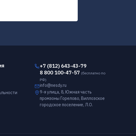
ия
+7 (812) 643-43-79
8 800 100-47-57
(бесплатно по
РФ)
info@nesdy.ru
9-я улица, 8, Южная часть
льности
промзоны Горелово, Виллозское
городское поселение, Л.О.