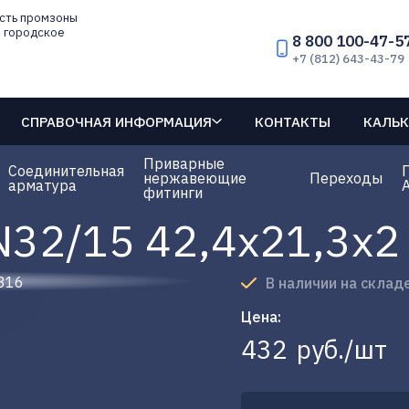
асть промзоны
е городское
8 800 100-47-5
+7 (812) 643-43-79
СПРАВОЧНАЯ ИНФОРМАЦИЯ
КОНТАКТЫ
КАЛЬК
Приварные
Соединительная
нержавеющие
Переходы
арматура
A
фитинги
N32/15 42,4х21,3х2
В наличии на склад
Цена:
432
руб./шт