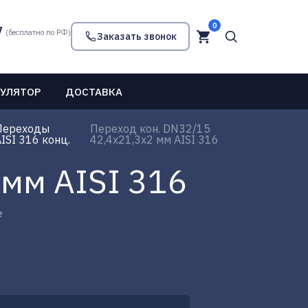
0
7
(бесплатно по РФ)
Заказать звонок
УЛЯТОР
ДОСТАВКА
Переходы
Переход кон. DN32/15
ISI 316 конц.
42,4х21,3х2 мм AISI 316
 мм AISI 316
е