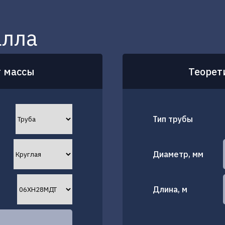
алла
т массы
Теорет
Тип трубы
Диаметр, мм
Длина, м