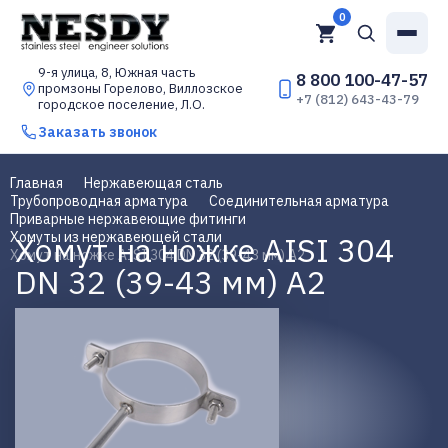
0
9-я улица, 8, Южная часть
8 800 100-47-57
промзоны Горелово, Виллозское
+7 (812) 643-43-79
городское поселение, Л.О.
Заказать звонок
Главная
Нержавеющая сталь
Трубопроводная арматура
Соединительная арматура
Приварные нержавеющие фитинги
Хомуты из нержавеющей стали
Хомут на ножке AISI 304
Хомут на ножке AISI 304 DN 32 (39-43 мм) А2
DN 32 (39-43 мм) А2